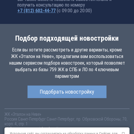
получить консультацию по номеру
+7 (812) 602-44-77
(с 09:00 до 20:00)
Подбор подходящей новостройки
Если вы хотите рассмотреть и другие варианты, кроме
ЖК «Эталон на Неве», предлагаем вам воспользоваться
нашим сервисом подбора новостроек, который позволяет
выбрать из базы 759 ЖК в СПБ и ЛО по 4 ключевым
параметрам
Подобрать новостройку
ЖК «Эталон на Неве»
Россия
Санкт-Петербург
Санкт-Петербург, пр. Обуховской Обороны, 70,
корп. 4, стр. 1
etalon-neva.novopoisk.spb.ru
Купить квартиру в новом жилом
комплексе «Эталон на Неве» от «Группа «Эталон»» в Невском районе.
Используя сайт, вы соглашаетесь на обработку данных в Cookies для